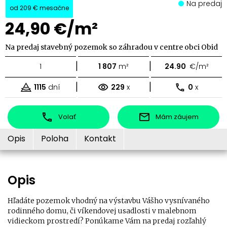
Na predaj
od
209 €
mesačne
24,90 €/m²
Na predaj stavebný pozemok so záhradou v centre obci Obid
|
|
1
1 807
m²
24.90
€/m²
|
|
1115
dní
229
x
0
x
Volať
Mám záujem
Opis
Poloha
Kontakt
Opis
Hľadáte pozemok vhodný na výstavbu Vášho vysnívaného
rodinného domu, či víkendovej usadlosti v malebnom
vidieckom prostredí? Ponúkame Vám na predaj rozľahlý