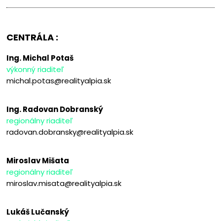
CENTRÁLA :
Ing. Michal Potaš
výkonný riaditeľ
michal.potas@realityalpia.sk
Ing. Radovan Dobranský
regionálny riaditeľ
radovan.dobransky@realityalpia.sk
Miroslav Mišata
regionálny riaditeľ
miroslav.misata@realityalpia.sk
Lukáš Lučanský