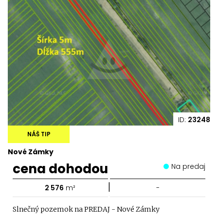
ID:
23248
NÁŠ TIP
Nové Zámky
cena dohodou
Na predaj
|
2 576
m²
-
Slnečný pozemok na PREDAJ - Nové Zámky