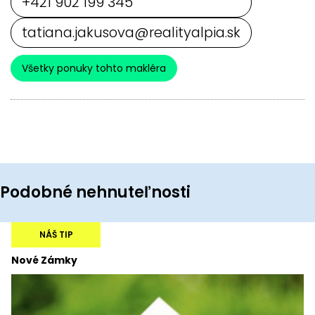
+421 902 199 345
tatiana.jakusova@realityalpia.sk
Všetky ponuky tohto makléra
Podobné nehnuteľnosti
NÁŠ TIP
Nové Zámky