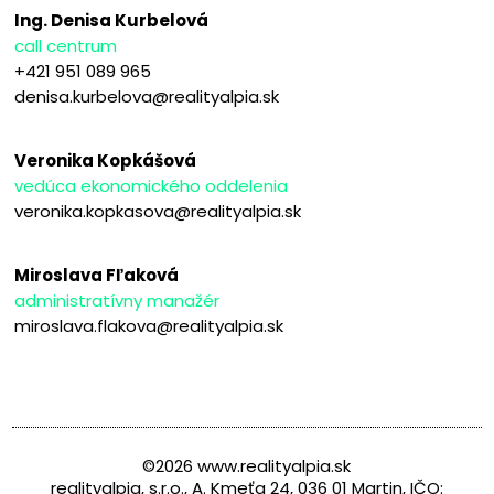
Ing. Denisa Kurbelová
call centrum
+421 951 089 965
denisa.kurbelova@realityalpia.sk
Veronika Kopkášová
vedúca ekonomického oddelenia
veronika.kopkasova@realityalpia.sk
Miroslava Fľaková
administratívny manažér
miroslava.flakova@realityalpia.sk
©2026 www.realityalpia.sk
realityalpia, s.r.o., A. Kmeťa 24, 036 01 Martin, IČO: