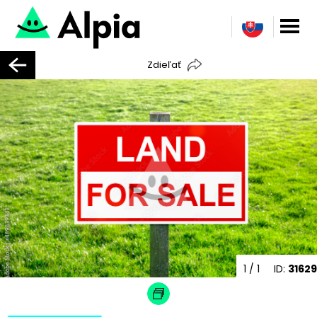
Zdieľať
1
/ 1
ID:
31629