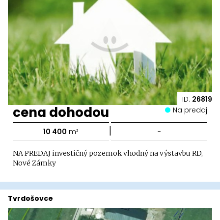
ID:
26819
cena dohodou
Na predaj
|
10 400
m²
-
NA PREDAJ investičný pozemok vhodný na výstavbu RD,
Nové Zámky
Tvrdošovce