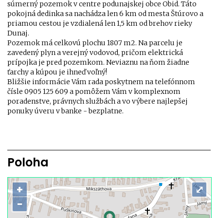
súmerný pozemok v centre podunajskej obce Obid. Táto
pokojná dedinka sa nachádza len 6 km od mesta Štúrovo a
priamou cestou je vzdialená len 1,5 km od brehov rieky
Dunaj.
Pozemok má celkovú plochu 1807 m2. Na parcelu je
zavedený plyn a verejný vodovod, pričom elektrická
prípojka je pred pozemkom. Neviaznu na ňom žiadne
ťarchy a kúpou je ihneď voľný!
Bližšie informácie Vám rada poskytnem na telefónnom
čísle 0905 125 609 a pomôžem Vám v komplexnom
poradenstve, právnych službách a vo výbere najlepšej
ponuky úveru v banke - bezplatne.
Poloha
+
⤢
−