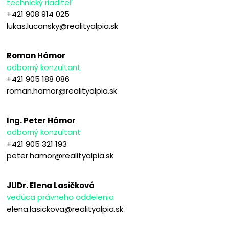
technický riaditeľ
+421 908 914 025
lukas.lucansky@realityalpia.sk
Roman Hámor
odborný konzultant
+421 905 188 086
roman.hamor@realityalpia.sk
Ing. Peter Hámor
odborný konzultant
+421 905 321 193
peter.hamor@realityalpia.sk
JUDr. Elena Lasičková
vedúca právneho oddelenia
elena.lasickova@realityalpia.sk