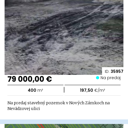
ID:
35957
79 000,00 €
Na predaj
|
400
m²
197,50
€/m²
Na predaj stavebný pozemok v Nových Zámkoch na
Nevädzovej ulici