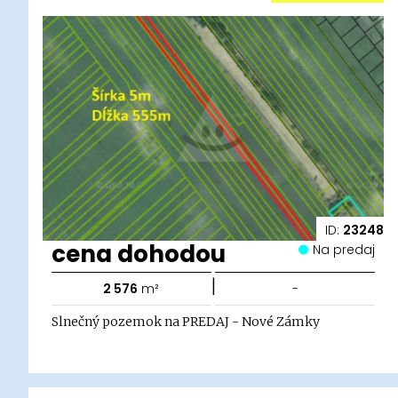
ID:
23248
cena dohodou
Na predaj
|
2 576
m²
-
Slnečný pozemok na PREDAJ - Nové Zámky