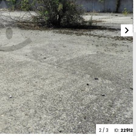
2
/ 3
ID:
22912