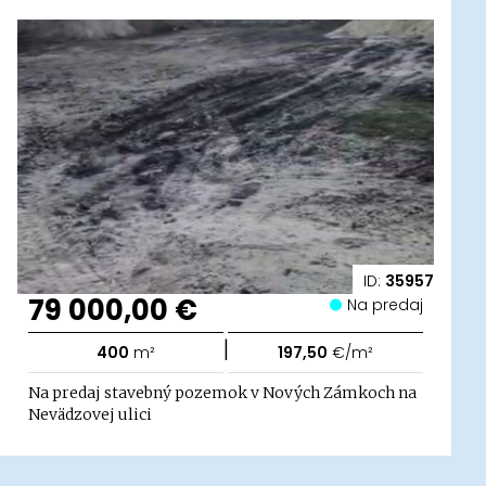
ID:
35957
79 000,00 €
Na predaj
|
400
m²
197,50
€/m²
Na predaj stavebný pozemok v Nových Zámkoch na
Nevädzovej ulici