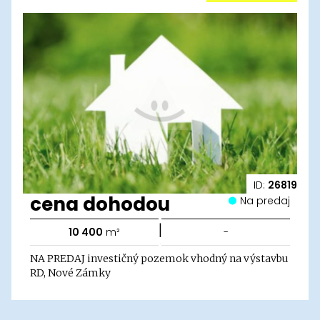
ID:
26819
cena dohodou
Na predaj
|
10 400
m²
-
NA PREDAJ investičný pozemok vhodný na výstavbu
RD, Nové Zámky