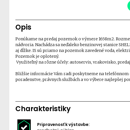
Opis
Ponúkame na predaj pozemok o výmere 1658m2. Rozmer 
nádvoria. Nachádza sa neďaleko benzinovej stanice SHELL
aj dĺžke. IS sú priamo na pozemok zavedené voda, elektri
Pozemok je oplotený.
Využiteľný na rôzne účely: autoservis, vrakovisko, predaj
Bližšie informácie Vám radi poskytneme na telefónnom
poradenstve, právnych službách a vo výbere najlepšej po
Charakteristiky
Pripravenosť k výstavbe: