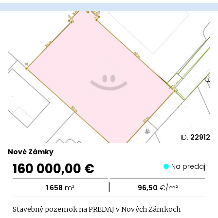
ID:
22912
Nové Zámky
160 000,00 €
Na predaj
|
1 658
m²
96,50
€/m²
Stavebný pozemok na PREDAJ v Nových Zámkoch