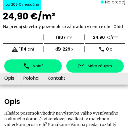
Na predaj
od
209 €
mesačne
24,90 €/m²
Na predaj stavebný pozemok so záhradou v centre obci Obid
|
|
1
1 807
m²
24.90
€/m²
|
|
1114
dní
229
x
0
x
Volať
Mám záujem
Opis
Poloha
Kontakt
Opis
Hľadáte pozemok vhodný na výstavbu Vášho vysnívaného
rodinného domu, či víkendovej usadlosti v malebnom
vidieckom prostredí? Ponúkame Vám na predaj rozľahlý