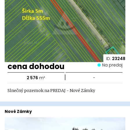
ID:
23248
cena dohodou
Na predaj
|
2 576
m²
-
Slnečný pozemok na PREDAJ - Nové Zámky
Nové Zámky