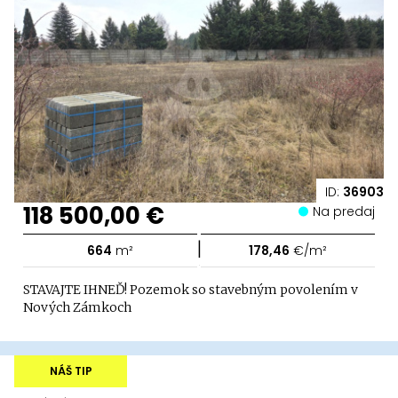
ID:
36903
118 500,00 €
Na predaj
|
664
m²
178,46
€/m²
STAVAJTE IHNEĎ! Pozemok so stavebným povolením v
Nových Zámkoch
NÁŠ TIP