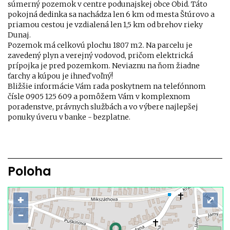
súmerný pozemok v centre podunajskej obce Obid. Táto
pokojná dedinka sa nachádza len 6 km od mesta Štúrovo a
priamou cestou je vzdialená len 1,5 km od brehov rieky
Dunaj.
Pozemok má celkovú plochu 1807 m2. Na parcelu je
zavedený plyn a verejný vodovod, pričom elektrická
prípojka je pred pozemkom. Neviaznu na ňom žiadne
ťarchy a kúpou je ihneď voľný!
Bližšie informácie Vám rada poskytnem na telefónnom
čísle 0905 125 609 a pomôžem Vám v komplexnom
poradenstve, právnych službách a vo výbere najlepšej
ponuky úveru v banke - bezplatne.
Poloha
+
⤢
−