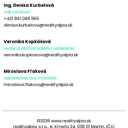
Ing. Denisa Kurbelová
call centrum
+421 951 089 965
denisa.kurbelova@realityalpia.sk
Veronika Kopkášová
vedúca ekonomického oddelenia
veronika.kopkasova@realityalpia.sk
Miroslava Fľaková
administratívny manažér
miroslava.flakova@realityalpia.sk
©2026 www.realityalpia.sk
realityalpia, s.r.o., A. Kmeťa 24, 036 01 Martin, IČO: