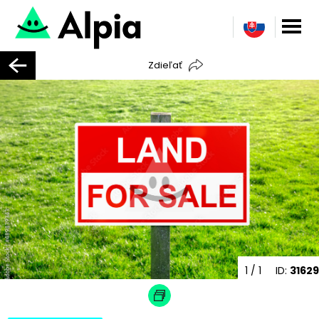
Zdieľať
1
/ 1
ID:
31629