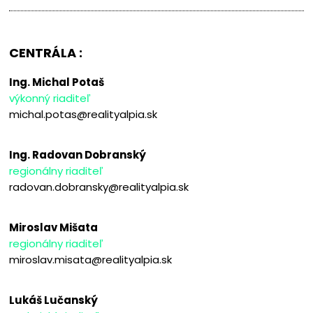
CENTRÁLA :
Ing. Michal Potaš
výkonný riaditeľ
michal.potas@realityalpia.sk
Ing. Radovan Dobranský
regionálny riaditeľ
radovan.dobransky@realityalpia.sk
Miroslav Mišata
regionálny riaditeľ
miroslav.misata@realityalpia.sk
Lukáš Lučanský