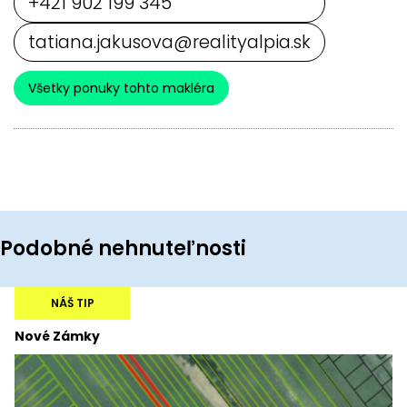
+421 902 199 345
tatiana.jakusova@realityalpia.sk
Všetky ponuky tohto makléra
Podobné nehnuteľnosti
NÁŠ TIP
Nové Zámky