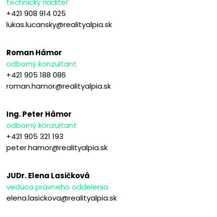
technický riaditeľ
+421 908 914 025
lukas.lucansky@realityalpia.sk
Roman Hámor
odborný konzultant
+421 905 188 086
roman.hamor@realityalpia.sk
Ing. Peter Hámor
odborný konzultant
+421 905 321 193
peter.hamor@realityalpia.sk
JUDr. Elena Lasičková
vedúca právneho oddelenia
elena.lasickova@realityalpia.sk