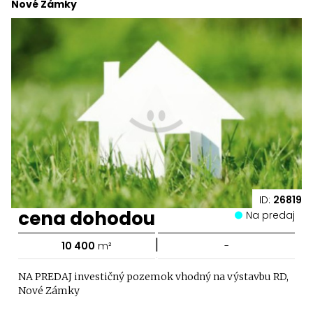
Nové Zámky
ID:
26819
cena dohodou
Na predaj
|
10 400
m²
-
NA PREDAJ investičný pozemok vhodný na výstavbu RD,
Nové Zámky