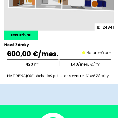
ID:
24841
EXKLUZÍVNE
Nové Zámky
600,00 €/mes.
Na prenájom
|
420
m²
1,43/mes.
€/m²
NA PRENÁJOM obchodný priestor v centre-Nové Zámky