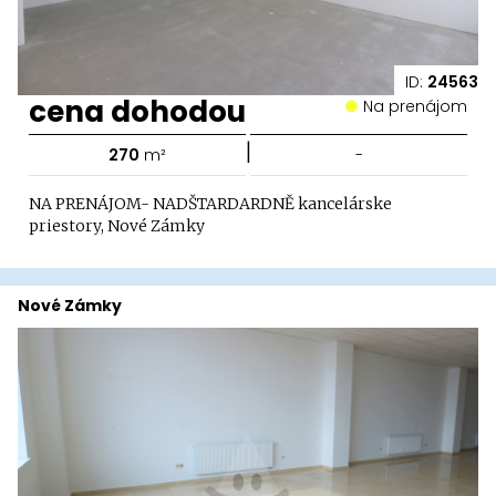
ID:
24563
cena dohodou
Na prenájom
|
270
m²
-
NA PRENÁJOM- NADŠTARDARDNĚ kancelárske
priestory, Nové Zámky
Nové Zámky