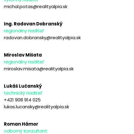
michal.potas@realityalpia.sk
Ing. Radovan Dobranský
regionálny riaditeľ
radovan.dobransky@realityalpia.sk
Miroslav Mišata
regionálny riaditeľ
miroslav.misata@realityalpia.sk
Lukáš Lučanský
technický riaditeľ
+421 908 914 025
lukas.lucansky@realityalpia.sk
Roman Hámor
odborný konzultant