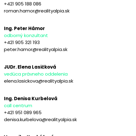
+421 905 188 086
roman.hamor@realityalpia.sk
Ing. Peter Hámor
odborný konzultant
+421 905 321 193
peter.hamor@realityalpia.sk
JUDr. Elena Lasičková
vedúca právneho oddelenia
elena.lasickova@realityalpia.sk
Ing. Denisa Kurbelová
call centrum
+421 951 089 965
denisa.kurbelova@realityalpia.sk