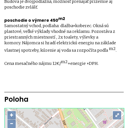
Budova je dvojpodlažná, možnosť prenajať prízemie aj
poschodie zvlášť.
m2
poschodie o výmere 450
Samostatný vchod, podlaha: dlažba+koberec. Okná sú
plastové, veľké výklady vhodné na reklamu. Pozostáva z
priestranných miestností , 2x toalety, výlevky a
komory. Nájomca si hradí elektrickú energiu na základe
m2
vlastnej spotreby, kúrenie aj voda sa rozpočíta podľa
.
m2
Cena mesačného nájmu 12€/
+energie +DPH.
Poloha
+
⤢
−