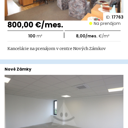
ID:
17763
800,00 €/mes.
Na prenájom
|
100
m²
8,00/mes.
€/m²
Kancelárie na prenájom v centre Nových Zámkov
Nové Zámky