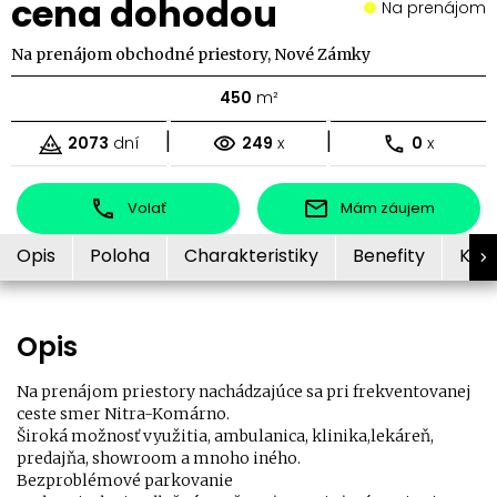
cena dohodou
Na prenájom
Na prenájom obchodné priestory, Nové Zámky
450
m²
|
|
2073
dní
249
x
0
x
Volať
Mám záujem
Opis
Poloha
Charakteristiky
Benefity
Kon
Opis
Na prenájom priestory nachádzajúce sa pri frekventovanej
ceste smer Nitra-Komárno.
Široká možnosť využitia, ambulanica, klinika,lekáreň,
predajňa, showroom a mnoho iného.
Bezproblémové parkovanie