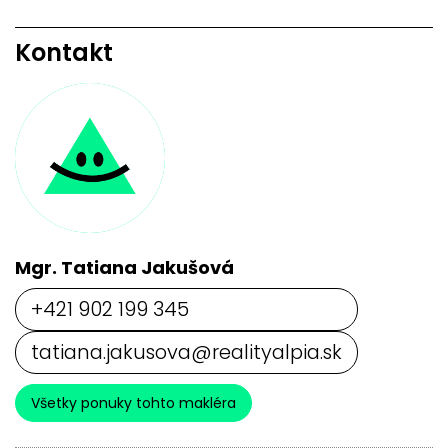
Kontakt
Mgr. Tatiana Jakušová
+421 902 199 345
tatiana.jakusova@realityalpia.sk
Všetky ponuky tohto makléra