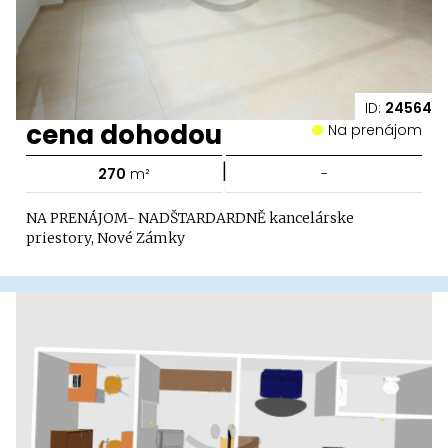
ID:
24564
cena dohodou
Na prenájom
|
270
m²
-
NA PRENÁJOM- NADŠTARDARDNĚ kancelárske
priestory, Nové Zámky