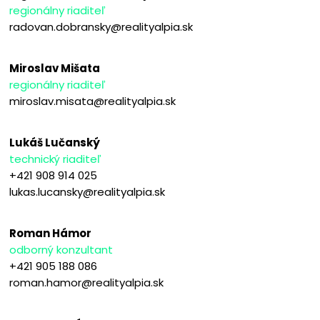
regionálny riaditeľ
radovan.dobransky@realityalpia.sk
Miroslav Mišata
regionálny riaditeľ
miroslav.misata@realityalpia.sk
Lukáš Lučanský
technický riaditeľ
+421 908 914 025
lukas.lucansky@realityalpia.sk
Roman Hámor
odborný konzultant
+421 905 188 086
roman.hamor@realityalpia.sk