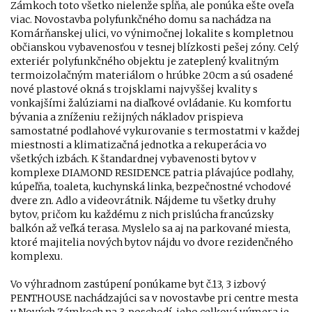
Zámkoch toto všetko nielenže spĺňa, ale ponúka ešte oveľa
viac. Novostavba polyfunkčného domu sa nachádza na
Komárňanskej ulici, vo výnimočnej lokalite s kompletnou
občianskou vybavenosťou v tesnej blízkosti pešej zóny. Celý
exteriér polyfunkčného objektu je zateplený kvalitným
termoizolačným materiálom o hrúbke 20cm a sú osadené
nové plastové okná s trojsklami najvyššej kvality s
vonkajšími žalúziami na diaľkové ovládanie. Ku komfortu
bývania a zníženiu režijných nákladov prispieva
samostatné podlahové vykurovanie s termostatmi v každej
miestnosti a klimatizačná jednotka a rekuperácia vo
všetkých izbách. K štandardnej vybavenosti bytov v
komplexe DIAMOND RESIDENCE patria plávajúce podlahy,
kúpeľňa, toaleta, kuchynská linka, bezpečnostné vchodové
dvere zn. Adlo a videovrátnik. Nájdeme tu všetky druhy
bytov, pričom ku každému z nich prislúcha francúzsky
balkón až veľká terasa. Myslelo sa aj na parkované miesta,
ktoré majitelia nových bytov nájdu vo dvore rezidenčného
komplexu.
Vo výhradnom zastúpení ponúkame byt č.13, 3 izbový
PENTHOUSE nachádzajúci sa v novostavbe pri centre mesta