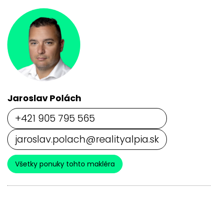
Jaroslav Polách
+421 905 795 565
jaroslav.polach@realityalpia.sk
Všetky ponuky tohto makléra