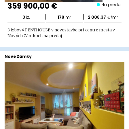
359 900,00 €
Na predaj
|
|
3
iz.
179
m²
2 008,37
€/m²
3 izbový PENTHOUSE v novostavbe pri centre mesta v
Nových Zámkoch na predaj
Nové Zámky