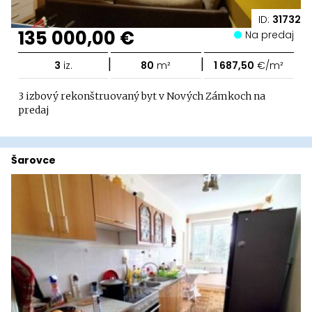
ID:
31732
135 000,00 €
Na predaj
|
|
3
iz.
80
m²
1 687,50
€/m²
3 izbový rekonštruovaný byt v Nových Zámkoch na
predaj
Šarovce