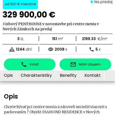
Na predaj
od
1537 €
mesačne
329 900,00 €
3 izbový PENTHOUSE v novostavbe pri centre mesta v
Nových Zámkoch na predaj
|
|
3
iz.
151
m²
2199.33
€/m²
|
|
1244
dní
2008
x
5
x
Volať
Mám záujem
Opis
Charakteristiky
Benefity
Kontakt
Opis
Chcete bývať pri centre mesta a zároveň neriešiť starosti s
parkovaním ? Objekt DIAMOND RESIDENCE v Nových