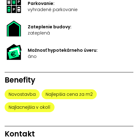
Parkovanie:
vyhradené parkovanie
Zateplenie budovy:
zateplená
Možnosť hypotekárneho úveru:
áno
Benefity
Novostavba
Najlepšia cena za m2
Najlacnejšia v okolí
Kontakt