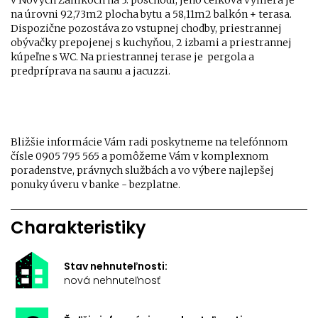
v Nových Zámkoch na 3. poschodí, jeho celková výmera je
na úrovni 92,73m2 plocha bytu a 58,11m2 balkón + terasa.
Dispozične pozostáva zo vstupnej chodby, priestrannej
obývačky prepojenej s kuchyňou, 2 izbami a priestrannej
kúpeľne s WC. Na priestrannej terase je pergola a
predpríprava na saunu a jacuzzi.
Bližšie informácie Vám radi poskytneme na telefónnom
čísle 0905 795 565 a pomôžeme Vám v komplexnom
poradenstve, právnych službách a vo výbere najlepšej
ponuky úveru v banke - bezplatne.
Charakteristiky
Stav nehnuteľnosti:
nová nehnuteľnosť