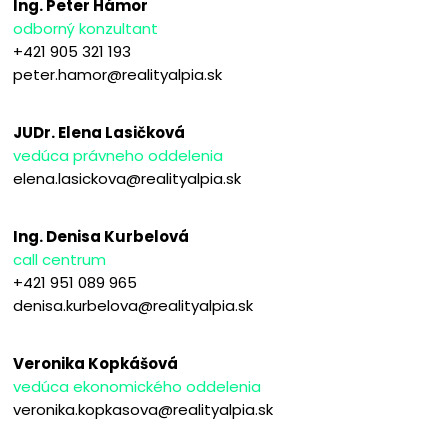
Ing. Peter Hámor
odborný konzultant
+421 905 321 193
peter.hamor@realityalpia.sk
JUDr. Elena Lasičková
vedúca právneho oddelenia
elena.lasickova@realityalpia.sk
Ing. Denisa Kurbelová
call centrum
+421 951 089 965
denisa.kurbelova@realityalpia.sk
Veronika Kopkášová
vedúca ekonomického oddelenia
veronika.kopkasova@realityalpia.sk