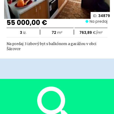
ID:
34879
55 000,00 €
Na predaj
|
|
3
iz.
72
m²
763,89
€/m²
Na predaj 3 izbový byt s balkónom a garážou v obci
Šárovce