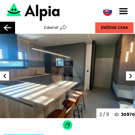
Zdieľať
ZNÍŽENÁ CENA
2
/ 11
ID:
30970