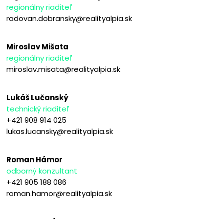
regionálny riaditeľ
radovan.dobransky@realityalpia.sk
Miroslav Mišata
regionálny riaditeľ
miroslav.misata@realityalpia.sk
Lukáš Lučanský
technický riaditeľ
+421 908 914 025
lukas.lucansky@realityalpia.sk
Roman Hámor
odborný konzultant
+421 905 188 086
roman.hamor@realityalpia.sk