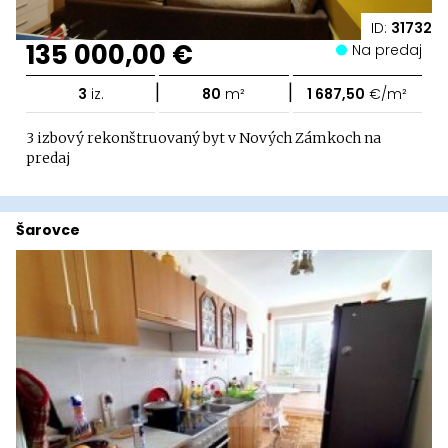
ID:
31732
135 000,00 €
Na predaj
|
|
3
iz.
80
m²
1 687,50
€/m²
3 izbový rekonštruovaný byt v Nových Zámkoch na
predaj
Šarovce