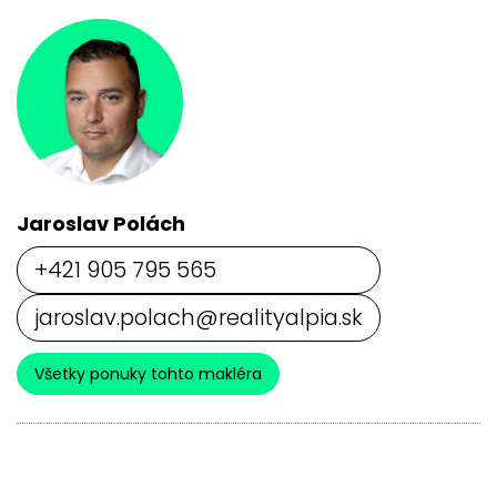
Jaroslav Polách
+421 905 795 565
jaroslav.polach@realityalpia.sk
Všetky ponuky tohto makléra