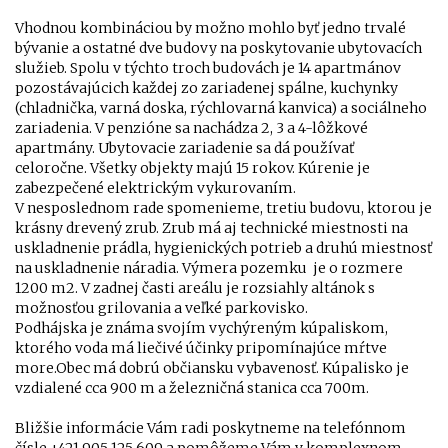
Vhodnou kombináciou by možno mohlo byť jedno trvalé
bývanie a ostatné dve budovy na poskytovanie ubytovacích
služieb. Spolu v týchto troch budovách je 14 apartmánov
pozostávajúcich každej zo zariadenej spálne, kuchynky
(chladnička, varná doska, rýchlovarná kanvica) a sociálneho
zariadenia. V penzióne sa nachádza 2, 3 a 4-lôžkové
apartmány. Ubytovacie zariadenie sa dá používať
celoročne. Všetky objekty majú 15 rokov. Kúrenie je
zabezpečené elektrickým vykurovaním.
V nesposlednom rade spomenieme, tretiu budovu, ktorou je
krásny drevený zrub. Zrub má aj technické miestnosti na
uskladnenie prádla, hygienických potrieb a druhú miestnosť
na uskladnenie náradia. Výmera pozemku je o rozmere
1200 m2. V zadnej časti areálu je rozsiahly altánok s
možnosťou grilovania a veľké parkovisko.
Podhájska je známa svojím vychýreným kúpaliskom,
ktorého voda má liečivé účinky pripomínajúce mŕtve
more.Obec má dobrú občiansku vybavenosť. Kúpalisko je
vzdialené cca 900 m a železničná stanica cca 700m.
Bližšie informácie Vám radi poskytneme na telefónnom