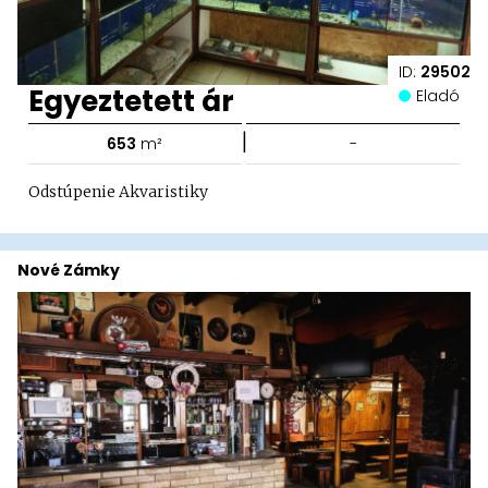
ID:
29502
Egyeztetett ár
Eladó
|
653
m²
-
Odstúpenie Akvaristiky
Nové Zámky