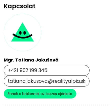
Kapcsolat
Mgr. Tatiana Jakušová
+421 902 199 345
tatiana.jakusova@realityalpia.sk
Ennek a brókernek az összes ajánlata