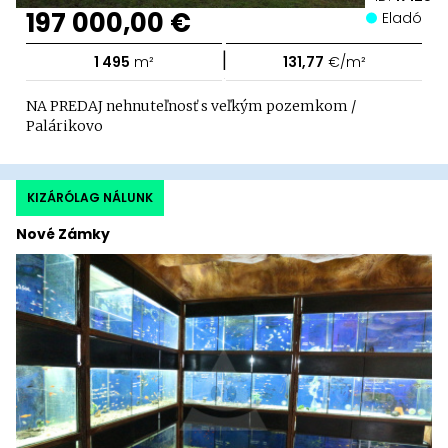
197 000,00 €
Eladó
|
1 495
m²
131,77
€/m²
NA PREDAJ nehnuteľnosť s veľkým pozemkom /
Palárikovo
KIZÁRÓLAG NÁLUNK
Nové Zámky