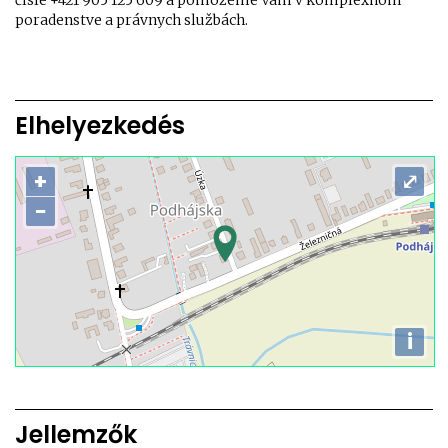
čísle +421 905 125 609 a pomôžeme Vám v komplexnom
poradenstve a právnych službách.
Elhelyezkedés
+
⤢
−
i
Jellemzők