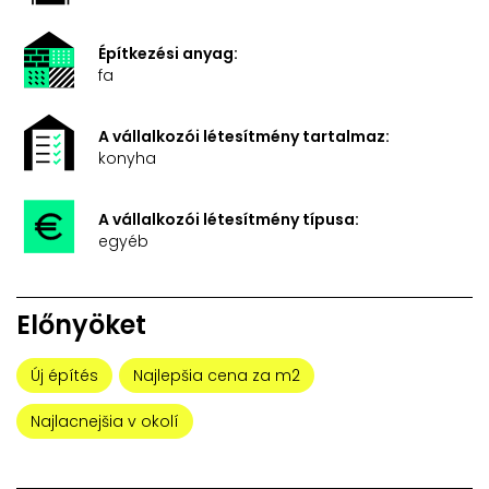
Építkezési anyag:
fa
A vállalkozói létesítmény tartalmaz:
konyha
A vállalkozói létesítmény típusa:
egyéb
Előnyöket
Új építés
Najlepšia cena za m2
Najlacnejšia v okolí