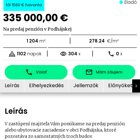
Eladó
tól
1560 €
havonta
335 000,00 €
Na predaj penzión v Podhájskej
|
1 204
m²
278.24
€/m²
|
|
1102
napok
304
x
0
x
Volať
Mám záujem
Leírás
Elhelyezkedés
Jellemzők
Előnyöket
Leírás
V zastúpení majiteľa Vám ponúkame na predaj penzión
alebo ubytovacie zariadenie v obci Podhájska, ktoré
pozostáva zo samostatných troch budov.