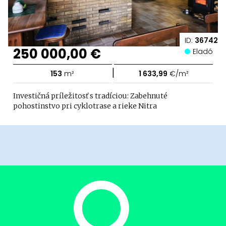
ID:
36742
250 000,00 €
Eladó
|
153
m²
1 633,99
€/m²
Investičná príležitosť s tradíciou: Zabehnuté
pohostinstvo pri cyklotrase a rieke Nitra