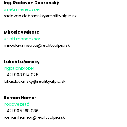
Ing. Radovan Dobranský
üzleti menedzser
radovan.dobransky@realityalpia.sk
Miroslav Mišata
üzleti menedzser
miroslav.misata@realityalpia.sk
Lukáš Lučanský
ingatlanbróker
+421 908 914 025
lukas.lucansky@realityalpia.sk
Roman Hámor
irodavezető
+421 905 188 086
roman.hamor@realityalpia.sk