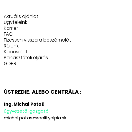
Aktuális ajánlat
Ügyfeleink
Karrier
FAQ
Fizessen vissza a beszámolót
Rólunk
Kapcsolat
Panasztételi eljárás
GDPR
ÚSTREDIE, ALEBO CENTRÁLA :
Ing. Michal Potaš
ügyvezető igazgató
michal.potas@realityalpia.sk