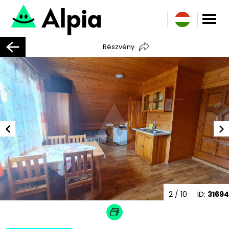
Részvény
2
/ 10
ID:
31694