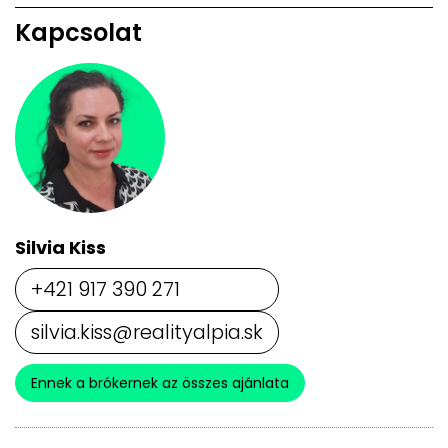
Kapcsolat
Silvia Kiss
+421 917 390 271
silvia.kiss@realityalpia.sk
Ennek a brókernek az összes ajánlata