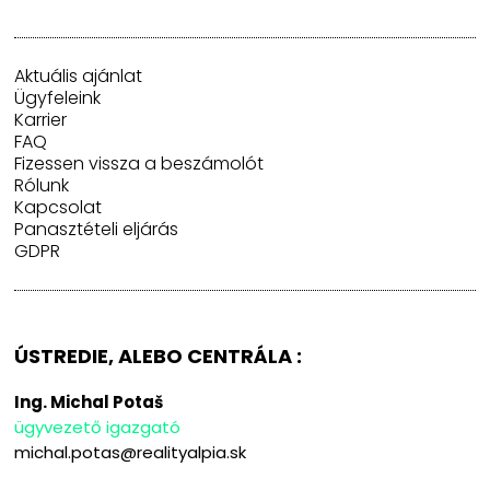
Aktuális ajánlat
Ügyfeleink
Karrier
FAQ
Fizessen vissza a beszámolót
Rólunk
Kapcsolat
Panasztételi eljárás
GDPR
ÚSTREDIE, ALEBO CENTRÁLA :
Ing. Michal Potaš
ügyvezető igazgató
michal.potas@realityalpia.sk