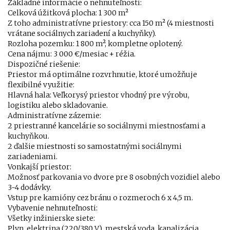
Základné informácie o nehnuteľnosti:
Celková úžitková plocha: 1 300 m²
Z toho administratívne priestory: cca 150 m² (4 miestnosti
vrátane sociálnych zariadení a kuchyňky).
Rozloha pozemku: 1 800 m², kompletne oplotený.
Cena nájmu: 3 000 €/mesiac + réžia.
Dispozičné riešenie:
Priestor má optimálne rozvrhnutie, ktoré umožňuje
flexibilné využitie:
Hlavná hala: Veľkorysý priestor vhodný pre výrobu,
logistiku alebo skladovanie.
Administratívne zázemie:
2 priestranné kancelárie so sociálnymi miestnosťami a
kuchyňkou.
2 ďalšie miestnosti so samostatnými sociálnymi
zariadeniami.
Vonkajší priestor:
Možnosť parkovania vo dvore pre 8 osobných vozidiel alebo
3-4 dodávky.
Vstup pre kamióny cez bránu o rozmeroch 6 x 4,5 m.
Vybavenie nehnuteľnosti:
Všetky inžinierske siete:
Plyn, elektrina (220/380 V), mestská voda, kanalizácia.