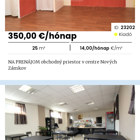
ID:
23202
350,00 €/hónap
Kiadó
|
25
m²
14,00/hónap
€/m²
NA PRENÁJOM obchodný priestor v centre Nových
Zámkov