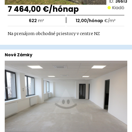
ID:
36613
7 464,00 €/hónap
Kiadó
|
622
m²
12,00/hónap
€/m²
Na prenájom obchodné priestory v centre NZ
Nové Zámky