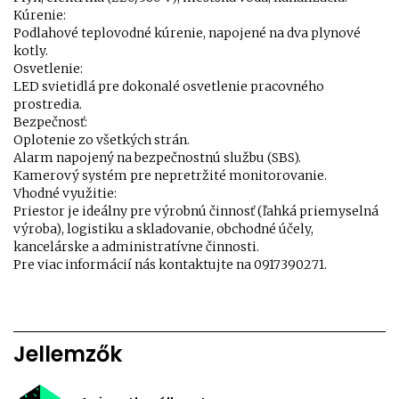
Kúrenie:
Podlahové teplovodné kúrenie, napojené na dva plynové
kotly.
Osvetlenie:
LED svietidlá pre dokonalé osvetlenie pracovného
prostredia.
Bezpečnosť:
Oplotenie zo všetkých strán.
Alarm napojený na bezpečnostnú službu (SBS).
Kamerový systém pre nepretržité monitorovanie.
Vhodné využitie:
Priestor je ideálny pre výrobnú činnosť (ľahká priemyselná
výroba), logistiku a skladovanie, obchodné účely,
kancelárske a administratívne činnosti.
Pre viac informácií nás kontaktujte na 0917390271.
Jellemzők