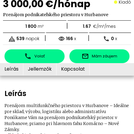
3 000,00 €/hónap
Kiadó
Prenájom podnikateľského priestoru v Hurbanove
|
1 800
m²
1.67
€/m²/mes
|
|
539
napok
166
x
0
x
Volať
Mám záujem
Leírás
Jellemzők
Kapcsolat
Leírás
Prenájom multifunkčného priestoru v Hurbanove – Ideálne
pre sklad, výrobu, logistiku alebo administratívu
Ponúkame Vám na prenájom podnikateľský priestor v
Hurbanove, priamo pri hlavnom ťahu Komárno – Nové
Zámky.