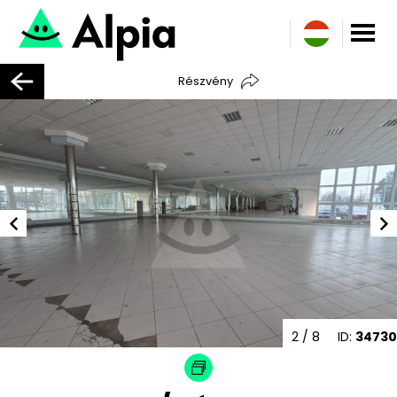
Részvény
2
/ 8
ID:
34730