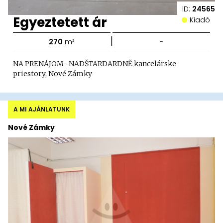
ID:
24565
Egyeztetett ár
Kiadó
|
270
m²
-
NA PRENÁJOM- NADŠTARDARDNĚ kancelárske
priestory, Nové Zámky
A MI AJÁNLATUNK
Nové Zámky