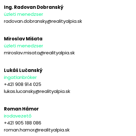
Ing. Radovan Dobranský
üzleti menedzser
radovan.dobransky@realityalpia.sk
Miroslav Mišata
üzleti menedzser
miroslav.misata@realityalpia.sk
Lukáš Lučanský
ingatlanbróker
+421 908 914 025
lukas.lucansky@realityalpia.sk
Roman Hámor
irodavezető
+421 905 188 086
roman.hamor@realityalpia.sk