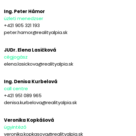
Ing. Peter Hámor
üzleti menedzser
+421 905 321 193
peter.hamor@realityalpia.sk
JUDr. Elena Lasičková
cégjogász
elena.lasickova@realityalpia.sk
Ing. Denisa Kurbelová
call centre
+421 951 089 965
denisa.kurbelova@realityalpia.sk
Veronika Kopkášová
ügyintéző
veronika.kopkasova@realityalpia.sk