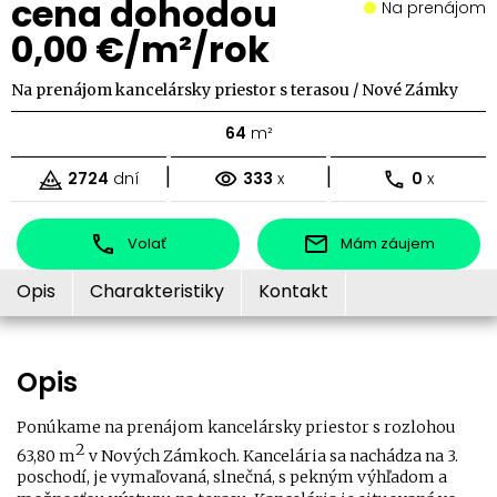
cena dohodou
Na prenájom
0,00 €/m²/rok
Na prenájom kancelársky priestor s terasou / Nové Zámky
64
m²
|
|
2724
dní
333
x
0
x
Volať
Mám záujem
Opis
Charakteristiky
Kontakt
Opis
Ponúkame na prenájom kancelársky priestor s rozlohou
2
63,80 m
v Nových Zámkoch. Kancelária sa nachádza na 3.
poschodí, je vymaľovaná, slnečná, s pekným výhľadom a