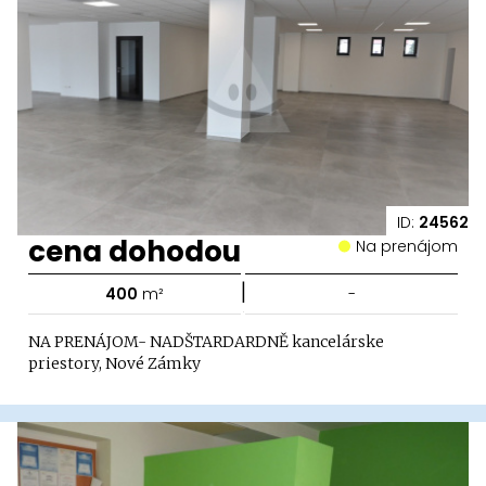
ID:
24562
cena dohodou
Na prenájom
|
400
m²
-
NA PRENÁJOM- NADŠTARDARDNĚ kancelárske
priestory, Nové Zámky