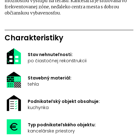
možnosťou výstupu na terasu. Kancelária je situovaná vo
frekventovanej zóne, neďaleko centra mesta s dobrou
občianskou vybavenosťou.
Charakteristiky
Stav nehnuteľnosti:
po čiastočnej rekonštrukcii
Stavebný materiál:
tehla
Podnikateľský objekt obsahuje:
kuchynka
Typ podnikateľského objektu:
kancelárske priestory