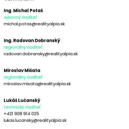
Ing. Michal Potaš
výkonný riaditeľ
michal.potas@realityalpia.sk
Ing. Radovan Dobranský
regionálny riaditeľ
radovan.dobransky@realityalpia.sk
Miroslav Mišata
regionálny riaditeľ
miroslav.misata@realityalpia.sk
Lukáš Lučanský
technický riaditeľ
+421 908 914 025
lukas.lucansky@realityalpia.sk