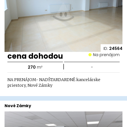
ID:
24564
cena dohodou
Na prenájom
|
270
m²
-
NA PRENÁJOM- NADŠTARDARDNĚ kancelárske
priestory, Nové Zámky
Nové Zámky