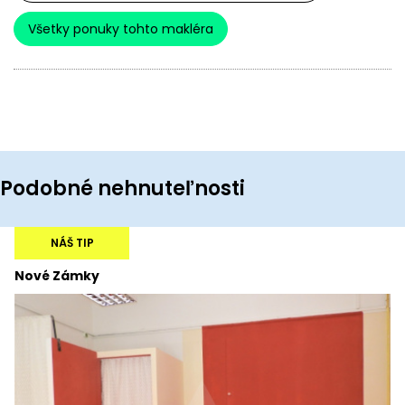
Všetky ponuky tohto makléra
Podobné nehnuteľnosti
NÁŠ TIP
Nové Zámky