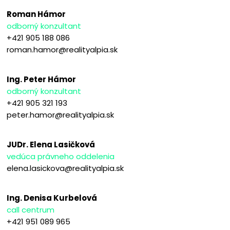
Roman Hámor
odborný konzultant
+421 905 188 086
roman.hamor@realityalpia.sk
Ing. Peter Hámor
odborný konzultant
+421 905 321 193
peter.hamor@realityalpia.sk
JUDr. Elena Lasičková
vedúca právneho oddelenia
elena.lasickova@realityalpia.sk
Ing. Denisa Kurbelová
call centrum
+421 951 089 965