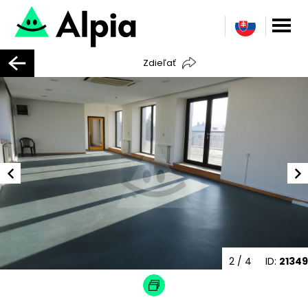
Zdieľať
2
/ 4
ID:
21349