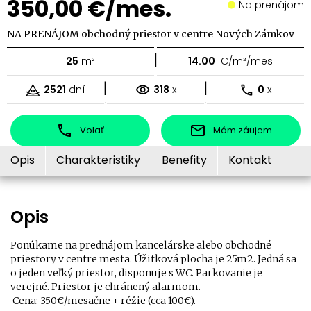
350,00 €/mes.
Na prenájom
NA PRENÁJOM obchodný priestor v centre Nových Zámkov
|
25
m²
14.00
€/m²/mes
|
|
2521
dní
318
x
0
x
Volať
Mám záujem
Opis
Charakteristiky
Benefity
Kontakt
Opis
Ponúkame na prednájom kancelárske alebo obchodné
priestory v centre mesta. Úžitková plocha je 25m2. Jedná sa
o jeden veľký priestor, disponuje s WC. Parkovanie je
verejné. Priestor je chránený alarmom.
Cena: 350€/mesačne + réžie (cca 100€).