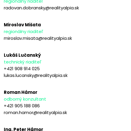
regionálny riaditeľ
radovan.dobransky@realityalpia.sk
Miroslav Mišata
regionálny riaditeľ
miroslav.misata@realityalpia.sk
Lukáš Lučanský
technický riaditeľ
+421 908 914 025
lukas.lucansky@realityalpia.sk
Roman Hámor
odborný konzultant
+421 905 188 086
roman.hamor@realityalpia.sk
Ing. Peter Hámor