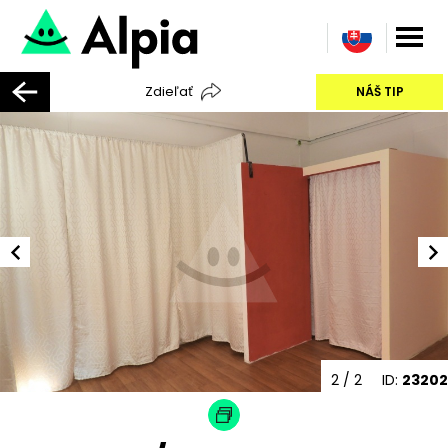
Zdieľať
NÁŠ TIP
2
/ 2
ID:
23202