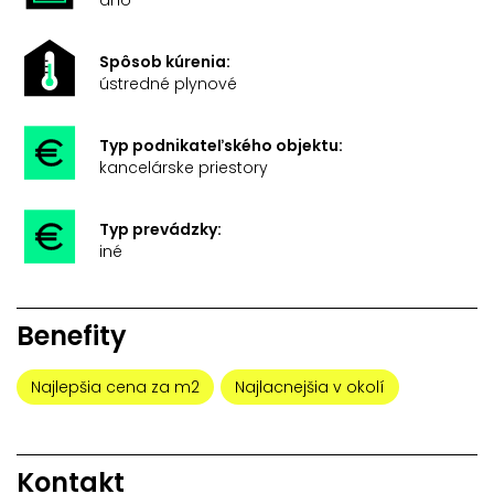
Spôsob kúrenia:
ústredné plynové
Typ podnikateľského objektu:
kancelárske priestory
Typ prevádzky:
iné
Benefity
Najlepšia cena za m2
Najlacnejšia v okolí
Kontakt