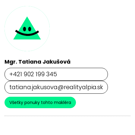
Mgr. Tatiana Jakušová
+421 902 199 345
tatiana.jakusova@realityalpia.sk
Všetky ponuky tohto makléra