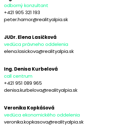
odborný konzultant
+421 905 321 193
peter.hamor@realityalpia.sk
JUDr. Elena Lasičková
vedúca právneho oddelenia
elena.lasickova@realityalpia.sk
Ing. Denisa Kurbelová
call centrum
+421 951 089 965
denisa.kurbelova@realityalpia.sk
Veronika Kopkášová
vedúca ekonomického oddelenia
veronika.kopkasova@realityalpia.sk