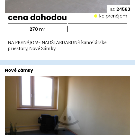
ID:
24563
cena dohodou
Na prenájom
|
270
m²
-
NA PRENÁJOM- NADŠTARDARDNĚ kancelárske
priestory, Nové Zámky
Nové Zámky