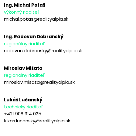
Ing. Michal Potaš
výkonný riaditeľ
michal.potas@realityalpia.sk
Ing. Radovan Dobranský
regionálny riaditeľ
radovan.dobransky@realityalpia.sk
Miroslav Mišata
regionálny riaditeľ
miroslav.misata@realityalpia.sk
Lukáš Lučanský
technický riaditeľ
+421 908 914 025
lukas.lucansky@realityalpia.sk