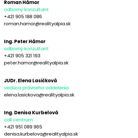
Roman Hámor
odborný konzultant
+421 905 188 086
roman.hamor@realityalpia.sk
Ing. Peter Hámor
odborný konzultant
+421 905 321 193
peter.hamor@realityalpia.sk
JUDr. Elena Lasičková
vedúca právneho oddelenia
elena.lasickova@realityalpia.sk
Ing. Denisa Kurbelová
call centrum
+421 951 089 965
denisa.kurbelova@realityalpia.sk