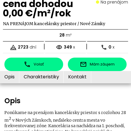
cena dohodou
Na prenájom
0,00 €/m²/rok
NA PRENÁJOM kancelársky priestor / Nové Zámky
28
m²
|
|
2723
dní
349
x
0
x
Volať
Mám záujem
Opis
Charakteristiky
Kontakt
Opis
Ponúkame na prenájom kancelársky priestor s rozlohou 28
2
m
v Nových Zámkoch, neďaleko centra mesta vo
frekventovanej zóne. Kancelária sa nachádza na 1. poschodí,