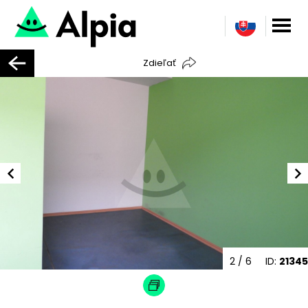
Zdieľať
2
/ 6
ID:
21345