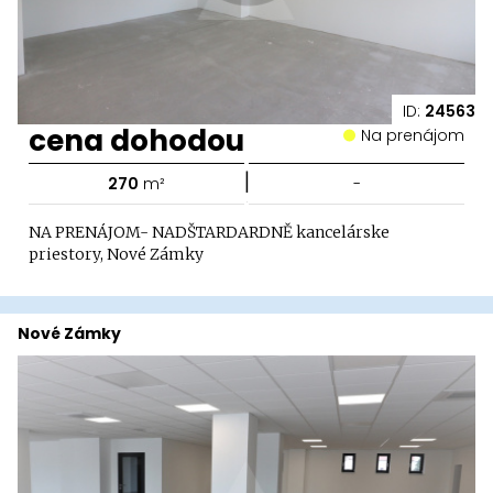
ID:
24563
cena dohodou
Na prenájom
|
270
m²
-
NA PRENÁJOM- NADŠTARDARDNĚ kancelárske
priestory, Nové Zámky
Nové Zámky