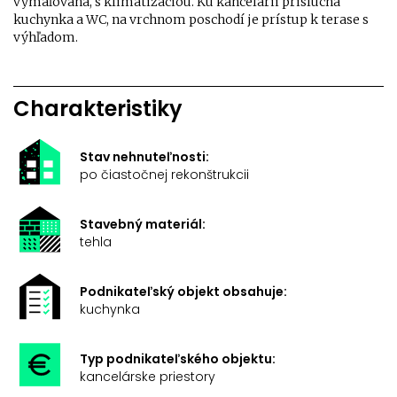
vymaľovaná, s klimatizáciou. Ku kancelárii prislúcha
kuchynka a WC, na vrchnom poschodí je prístup k terase s
výhľadom.
Charakteristiky
Stav nehnuteľnosti:
po čiastočnej rekonštrukcii
Stavebný materiál:
tehla
Podnikateľský objekt obsahuje:
kuchynka
Typ podnikateľského objektu:
kancelárske priestory