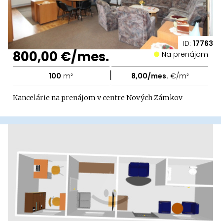
ID:
17763
800,00 €/mes.
Na prenájom
|
100
m²
8,00/mes.
€/m²
Kancelárie na prenájom v centre Nových Zámkov