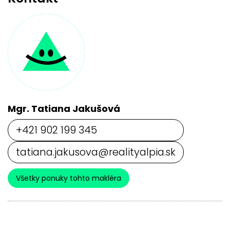
Mgr. Tatiana Jakušová
+421 902 199 345
tatiana.jakusova@realityalpia.sk
Všetky ponuky tohto makléra