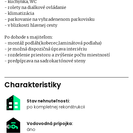
- kuchynka, WC
- rolety na dialkové ovládanie
- klimatizácia
- parkovanie na vyhradenenom parkovisku
- v blizkosti hlavnej cesty
Po dohode s majiteľom:
- montáž podláh(koberec,laminátová podlaha)
- je možná dispozičná úprava interiériu
- rozdelenie priestoru a zvýšenie počtu miestností
- predpíprava na sadrokartónové steny
Charakteristiky
Stav nehnuteľnosti:
po kompletnej rekonštrukcii
Vodovodná prípojka:
áno