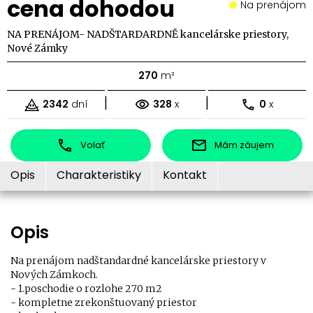
cena dohodou
Na prenájom
NA PRENÁJOM- NADŠTARDARDNĚ kancelárske priestory,
Nové Zámky
270
m²
|
|
2342
dní
328
x
0
x
Volať
Mám záujem
Opis
Charakteristiky
Kontakt
Opis
Na prenájom nadštandardné kancelárske priestory v
Nových Zámkoch.
- 1.poschodie o rozlohe 270 m2
- kompletne zrekonštuovaný priestor