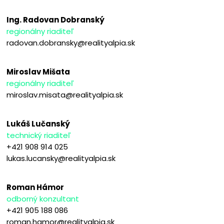
Ing. Radovan Dobranský
regionálny riaditeľ
radovan.dobransky@realityalpia.sk
Miroslav Mišata
regionálny riaditeľ
miroslav.misata@realityalpia.sk
Lukáš Lučanský
technický riaditeľ
+421 908 914 025
lukas.lucansky@realityalpia.sk
Roman Hámor
odborný konzultant
+421 905 188 086
roman.hamor@realityalpia.sk