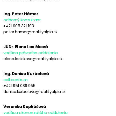
Ing. Peter Hámor
odborný konzultant
+421 905 321 193
peter.hamor@realityalpia.sk
JUDr. Elena Lasičková
vedúca právneho oddelenia
elena.lasickova@realityalpia.sk
Ing. Denisa Kurbelová
call centrum
+421 951 089 965
denisa.kurbelova@realityalpia.sk
Veronika Kopkášová
vedúca ekonomického oddelenia