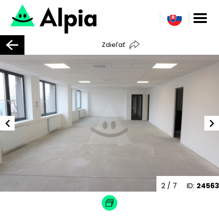
Zdieľať
2
/ 7
ID:
24563