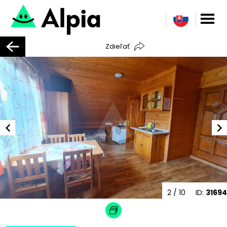
Zdieľať
2
/ 10
ID:
31694