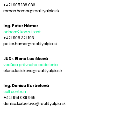
+421 905 188 086
roman.hamor@realityalpia.sk
Ing. Peter Hámor
odborný konzultant
+421 905 321 193
peter.hamor@realityalpia.sk
JUDr. Elena Lasičková
vedúca právneho oddelenia
elena.lasickova@realityalpia.sk
Ing. Denisa Kurbelová
call centrum
+421 951 089 965
denisa.kurbelova@realityalpia.sk