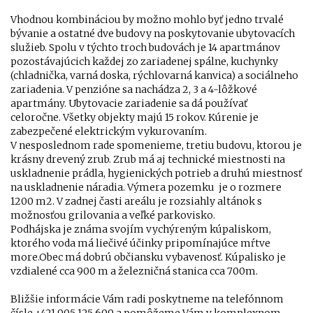
Vhodnou kombináciou by možno mohlo byť jedno trvalé
bývanie a ostatné dve budovy na poskytovanie ubytovacích
služieb. Spolu v týchto troch budovách je 14 apartmánov
pozostávajúcich každej zo zariadenej spálne, kuchynky
(chladnička, varná doska, rýchlovarná kanvica) a sociálneho
zariadenia. V penzióne sa nachádza 2, 3 a 4-lôžkové
apartmány. Ubytovacie zariadenie sa dá používať
celoročne. Všetky objekty majú 15 rokov. Kúrenie je
zabezpečené elektrickým vykurovaním.
V nesposlednom rade spomenieme, tretiu budovu, ktorou je
krásny drevený zrub. Zrub má aj technické miestnosti na
uskladnenie prádla, hygienických potrieb a druhú miestnosť
na uskladnenie náradia. Výmera pozemku je o rozmere
1200 m2. V zadnej časti areálu je rozsiahly altánok s
možnosťou grilovania a veľké parkovisko.
Podhájska je známa svojím vychýreným kúpaliskom,
ktorého voda má liečivé účinky pripomínajúce mŕtve
more.Obec má dobrú občiansku vybavenosť. Kúpalisko je
vzdialené cca 900 m a železničná stanica cca 700m.
Bližšie informácie Vám radi poskytneme na telefónnom