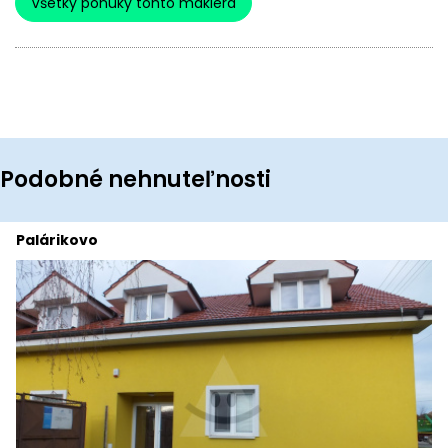
Všetky ponuky tohto makléra
Podobné nehnuteľnosti
Palárikovo