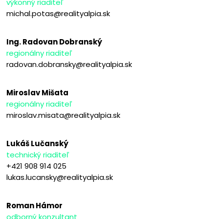
výkonný riaditeľ
michal.potas@realityalpia.sk
Ing. Radovan Dobranský
regionálny riaditeľ
radovan.dobransky@realityalpia.sk
Miroslav Mišata
regionálny riaditeľ
miroslav.misata@realityalpia.sk
Lukáš Lučanský
technický riaditeľ
+421 908 914 025
lukas.lucansky@realityalpia.sk
Roman Hámor
odborný konzultant