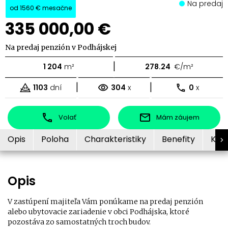
Na predaj
od
1560 €
mesačne
335 000,00 €
Na predaj penzión v Podhájskej
|
1 204
m²
278.24
€/m²
|
|
1103
dní
304
x
0
x
Volať
Mám záujem
Opis
Poloha
Charakteristiky
Benefity
Kon
Opis
V zastúpení majiteľa Vám ponúkame na predaj penzión
alebo ubytovacie zariadenie v obci Podhájska, ktoré
pozostáva zo samostatných troch budov.