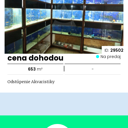
ID:
29502
cena dohodou
Na predaj
|
653
m²
-
Odstúpenie Akvaristiky