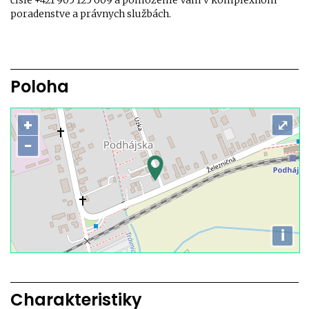
čísle +421 905 125 609 a pomôžeme Vám v komplexnom
poradenstve a právnych službách.
Poloha
+
⤢
−
i
Charakteristiky