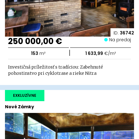
ID:
36742
250 000,00 €
Na predaj
|
153
m²
1 633,99
€/m²
Investičná príležitosť s tradíciou: Zabehnuté
pohostinstvo pri cyklotrase a rieke Nitra
EXKLUZÍVNE
Nové Zámky