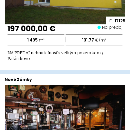
ID:
17125
197 000,00 €
Na predaj
|
1 495
m²
131,77
€/m²
NA PREDAJ nehnuteľnosť s veľkým pozemkom /
Palárikovo
Nové Zámky