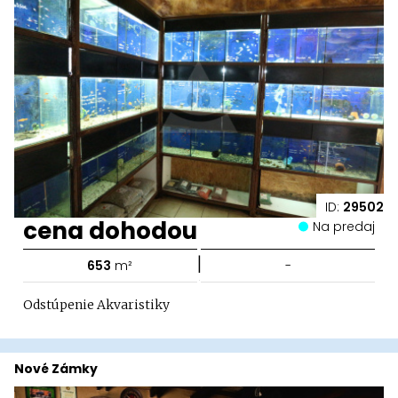
ID:
29502
cena dohodou
Na predaj
|
653
m²
-
Odstúpenie Akvaristiky
Nové Zámky