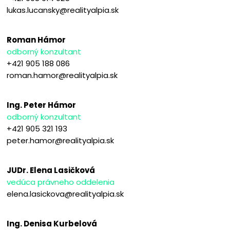
lukas.lucansky@realityalpia.sk
Roman Hámor
odborný konzultant
+421 905 188 086
roman.hamor@realityalpia.sk
Ing. Peter Hámor
odborný konzultant
+421 905 321 193
peter.hamor@realityalpia.sk
JUDr. Elena Lasičková
vedúca právneho oddelenia
elena.lasickova@realityalpia.sk
Ing. Denisa Kurbelová