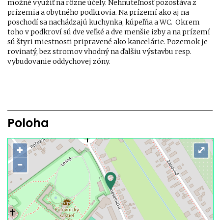
možné využiť na rôzne účely. Nehnuteľnosť pozostáva z
prízemia a obytného podkrovia. Na prízemí ako aj na
poschodí sa nachádzajú kuchynka, kúpeľňa a WC. Okrem
toho v podkroví sú dve veľké a dve menšie izby a na prízemí
sú štyri miestnosti pripravené ako kancelárie. Pozemok je
rovinatý, bez stromov vhodný na ďalšiu výstavbu resp.
vybudovanie oddychovej zóny.
Poloha
+
⤢
−