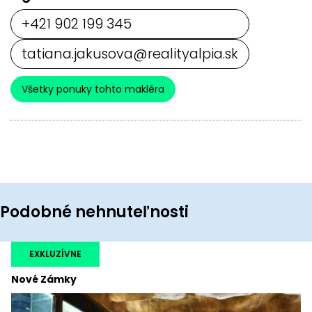
+421 902 199 345
tatiana.jakusova@realityalpia.sk
Všetky ponuky tohto makléra
Podobné nehnuteľnosti
EXKLUZÍVNE
Nové Zámky