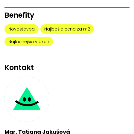
Benefity
Novostavba
Najlepšia cena za m2
Najlacnejšia v okolí
Kontakt
Mgr. Tatiana Jakušová