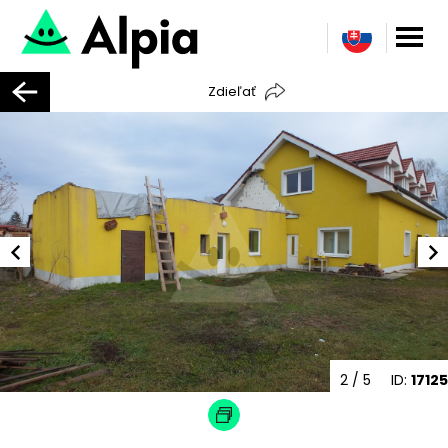
Zdieľať
2
/ 5
ID:
17125