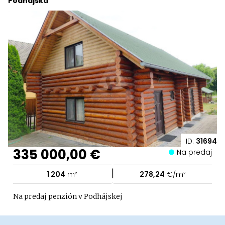
Podhájska
ID:
31694
335 000,00 €
Na predaj
|
1 204
m²
278,24
€/m²
Na predaj penzión v Podhájskej