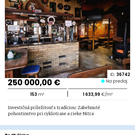
ID:
36742
250 000,00 €
Na predaj
|
153
m²
1 633,99
€/m²
Investičná príležitosť s tradíciou: Zabehnuté
pohostinstvo pri cyklotrase a rieke Nitra