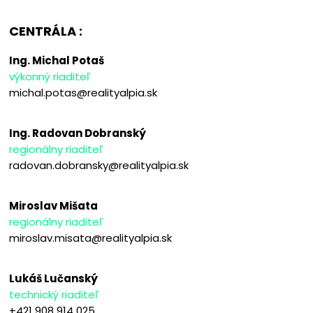
CENTRÁLA :
Ing. Michal Potaš
výkonný riaditeľ
michal.potas@realityalpia.sk
Ing. Radovan Dobranský
regionálny riaditeľ
radovan.dobransky@realityalpia.sk
Miroslav Mišata
regionálny riaditeľ
miroslav.misata@realityalpia.sk
Lukáš Lučanský
technický riaditeľ
+421 908 914 025