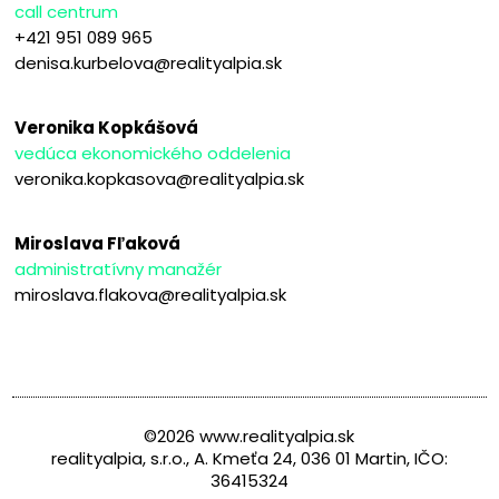
call centrum
+421 951 089 965
denisa.kurbelova@realityalpia.sk
Veronika Kopkášová
vedúca ekonomického oddelenia
veronika.kopkasova@realityalpia.sk
Miroslava Fľaková
administratívny manažér
miroslava.flakova@realityalpia.sk
©2026 www.realityalpia.sk
realityalpia, s.r.o., A. Kmeťa 24, 036 01 Martin, IČO:
36415324