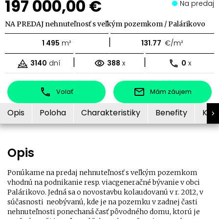
197 000,00 €
Na predaj
NA PREDAJ nehnuteľnosť s veľkým pozemkom / Palárikovo
|
1 495
m²
131.77
€/m²
|
|
3140
dní
388
x
0
x
Volať
Mám záujem
Opis
Poloha
Charakteristiky
Benefity
Kon
Opis
Ponúkame na predaj nehnuteľnosť s veľkým pozemkom
vhodnú na podnikanie resp. viacgeneračné bývanie v obci
Palárikovo. Jedná sa o novostavbu kolaudovanú v r. 2012, v
súčasnosti neobývanú, kde je na pozemku v zadnej časti
nehnuteľnosti ponechaná časť pôvodného domu, ktorú je